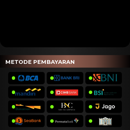
METODE PEMBAYARAN