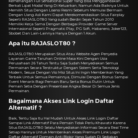
Kemenangan Full Sensational Super Yang Bisa Menggandakan
Berkali Lipat Modal Yang Di Keluarkan, Namun Ada Baiknya Untuk
Memilih Situs Dengan Lisensi Resmi Sebelum Memulai Bermain
Dengan Uang Asli Kami Dapat Merekomendasikan Situs Fairplay
Seperti RAJASLOT80 Yang sudah Berdiri Sejak Tahun 2010
Memiliki Kerja Sama Dengan Berbagai Provider Game Server
Internasional Seperti Pragmatic Play, PG Soft, Habanero, Joker123,
Sbobet Dan Lain-Lainnya Hanya Dengan 1 Akun.
Apa itu RAJASLOT80 ?
RAJASLOT80 Merupakan Situs Atau Website Agen Penyedia
Layanan Game Taruhan Online Masa Kini Dengan Usia
Perusahaan 26 Tahun Tentu Saja Sudah Menyediakan Semua
Permainan Secara Terstruktur Dengan Sistem Serta Teknologi
Modern, Sesuai Dengan Visi Misi Situs Ini Ingin Memberikan Yang
Terbaik Untuk Semua Pemainnya, Dimulai Dengan Bonus Sampai
Event Menarik Bagi Pemain Baru Serta Bonus Rutin Untuk
Pemain Setia Dengan Presentase Angka Besar Di Semua Jenis
Permainan.
Bagaimana Akses Link Login Daftar
Alternatif ?
Baik, Tentu Saja Itu Hal Mudah Untuk Akses Link Login Daftar
Sampai Link Alternatif Para Pemain Tidak Perlu Khawatir Karena
Situs RAJASLOT80 Selalu Menyediakan Informasi Secara Real Time
Setiap Harinya Untuk Memberikan Akses Premium Link Login
Daftar Alternatif Domain Anti Blokir Yang Sudah Di Sediakan