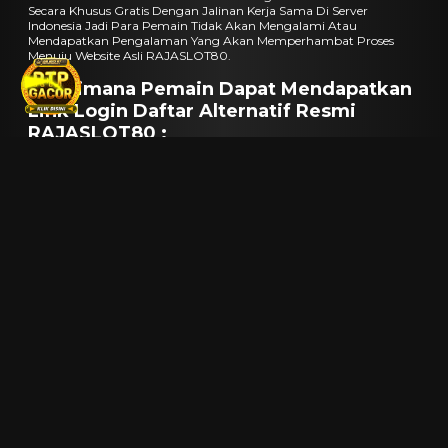
Secara Khusus Gratis Dengan Jalinan Kerja Sama Di Server
Indonesia Jadi Para Pemain Tidak Akan Mengalami Atau
Mendapatkan Pengalaman Yang Akan Memperhambat Proses
Menuju Website Asli RAJASLOT80.
Bagaimana Pemain Dapat Mendapatkan
Link Login Daftar Alternatif Resmi
RAJASLOT80 :
1. Menghubungi Admin Customer Service
Hal Pertama Adalah Dengan Menghubungi Pelayanan
Admin Resmi Official Di Livechat, Whatsapp & Telegram.
2. Bergabung Di Channel Telegram
Anda Dapat Join Ke Channel Telegram Official Untuk
Mendapatkan Informasi Terbaru Setiap Saat
3. Bergabung Di Grup Facebook
Anda Dapat Join Ke Grup Facebook Official Untuk
Mendapatkan Informasi Terbaru Setiap Hari
4. Download Aplikasi Resmi RAJASLOT80
Anda Dapat Bermain Menggunakan File Apk Yang Sudah Di
Sediakan Secara Resmi Dapat Di Unduh Di Semua Jenis
Perangkat Internet
Cara Mengenali Keaslian Link Alternatif
Situs RAJASLOT80 :
Simpan Akses Link Asli Yang Disediakan Setiap Harinya Di