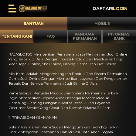
DAFTAR
LOGIN
|
BANTUAN
MOBILE
PANDUAN
INFORMASI
TENTANG KAMI
FAQ
PERMAINAN
BANK
RAJASLOT80 Memberikan Penawaran Jasa Permainan Judi Online 
Yang Terbaik Di Asia Dengan Inovasi Produk Dan Resolusi Tertinggi 
Pada Togel Online, Slot Online, Fishing Game Dan Live Casino. 
Misi Kami Adalah Mengembangkan Produk Dan Sistem Permainan 
Game Judi Online Dengan Memberikan Layanan Dan Pengalaman 
Terbaik Dari Semua Permainan Judi Online Di Asia.
Kami Sebagai Penyedia Produk Dan Sistem Permainan Terbaik 
Ingin Memberikan Kepada Anda Berbagai Macam Produk 
Gambling Gaming Dengan Kualitas Terbaik Dan Layanan 
Costumer Service Yang Cepat Dan Ramah Selama 24 Jam.
1. PRIVASI DAN KEAMANAN
Sistem Keamanan Kami Sudah Menggunakan Teknologi Terkini 
Untuk Menjamin Keamanan Dan Privasi Data Anda. Segala 