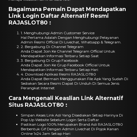
Bagaimana Pemain Dapat Mendapatkan
Link Login Daftar Alternatif Resmi
RAJASLOT80 :
1. Menghubungi Admin Customer Service
Hal Pertama Adalah Dengan Menghubungi Pelayanan
Admin Resmi Official Di Livechat, Whatsapp & Telegram.
2. Bergabung Di Channel Telegram
Anda Dapat Join Ke Channel Telegram Official Untuk
Mendapatkan Informasi Terbaru Setiap Saat
3. Bergabung Di Grup Facebook
Anda Dapat Join Ke Grup Facebook Official Untuk
Mendapatkan Informasi Terbaru Setiap Hari
4. Download Aplikasi Resmi RAJASLOT80
Anda Dapat Bermain Menggunakan File Apk Yang Sudah Di
Sediakan Secara Resmi Dapat Di Unduh Di Semua Jenis
Perangkat Internet
Cara Mengenali Keaslian Link Alternatif
Situs RAJASLOT80 :
Simpan Akses Link Asli Yang Disediakan Setiap Harinya Di
Pop Up Website Sebelum Login Serta Daftar
Pastikan Logo 100% Merupakan Brand Asli RAJASLOT80
Berbentuk Gif Dengan Admin Livechat Di Pojok Kanan
Online 1x24 Jam Setiap Hari