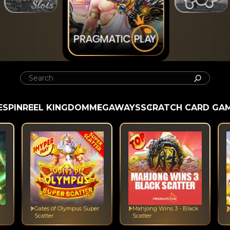
ESPIN
REEL KINGDOM
MEGAWAYS
SCRATCH CARD GA
Gates of Olympus Super
Mahjong Wins 3 - Black
Scatter
Scatter