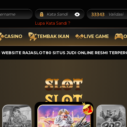
Lupa Kata Sandi ?
CASINO
TEMBAK IKAN
LIVE GAME
O
JASLOT80 SITUS JUDI ONLINE RESMI TERPERCAYA DAN T
S
L
O
T
S
L
O
T