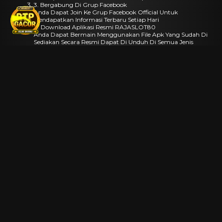
3. Bergabung Di Grup Facebook
Anda Dapat Join Ke Grup Facebook Official Untuk
Mendapatkan Informasi Terbaru Setiap Hari
4. Download Aplikasi Resmi RAJASLOT80
Anda Dapat Bermain Menggunakan File Apk Yang Sudah Di
Sediakan Secara Resmi Dapat Di Unduh Di Semua Jenis
Perangkat Internet
Cara Mengenali Keaslian Link Alternatif
Situs RAJASLOT80 :
Simpan Akses Link Asli Yang Disediakan Setiap Harinya Di
Pop Up Website Sebelum Login Serta Daftar
Pastikan Logo 100% Merupakan Brand Asli RAJASLOT80
Berbentuk Gif Dengan Admin Livechat Di Pojok Kanan
Online 1x24 Jam Setiap Hari
Cek Admin Whatsapp Official RAJASLOT80 Yang Selalu
Tersedia Di Opsi Pelayanan Livechat
Cek Admin Telegram Official RAJASLOT80 Yang Selalu
Tersedia Di Opsi Pelayanan Livechat
Pastikan Website Memiliki List Heylink Serta Mezink Official
RAJASLOT80 Dengan Destinasi Url Ke Link Alternatif Resmi
5 Keunggulan RAJASLOT80 Sebagai
Platform Terbaik Hari Ini :
1. Sudah Berdiri Sejak Tahun 2010 Hingga Sekarang 2026
Sudah Memiliki Usia 26 Tahun Dengan Lisensi Resmi Server