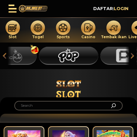
DAFTAR
LOGIN
|
Slot
Togel
Sports
Casino
Tembak ikan
Liv
S
L
O
T
S
L
O
T