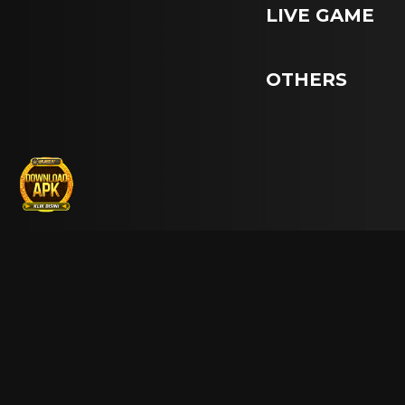
LIVE GAME
OTHERS
RAJASLOT80 : Link Alternatif Logi
Dunia Permainan Game Online Hari Ini Sudah Bertumbuh Menjadi Salah Sa
Waktu Luang Mencari Penghasilan Tambahan Dengan Modal Rendah Dimula
Berkali Lipat Modal Yang Di Keluarkan, Namun Ada Baiknya Untuk Memili
sudah Berdiri Sejak Tahun 2010 Memiliki Kerja Sama Dengan Berbagai Prov
Apa itu RAJASLOT80 ?
RAJASLOT80 Merupakan Situs Atau Website Agen Penyedia Layanan Game 
Serta Teknologi Modern, Sesuai Dengan Visi Misi Situs Ini Ingin Member
Dengan Presentase Angka Besar Di Semua Jenis Permainan.