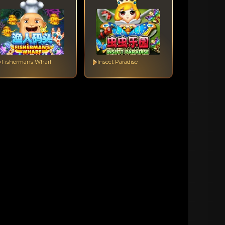
Fishermans Wharf
Insect Paradise