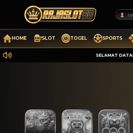
HOME
SLOT
TOGEL
SPORTS
SELAMAT DATANG DI WEBSI