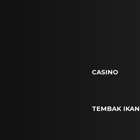
CASINO
TEMBAK IKAN