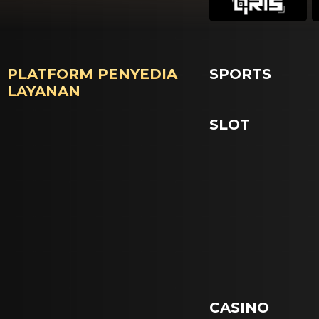
PLATFORM PENYEDIA
SPORTS
LAYANAN
SLOT
CASINO