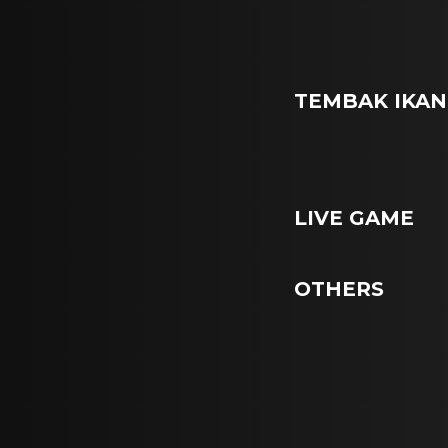
TEMBAK IKAN
LIVE GAME
OTHERS