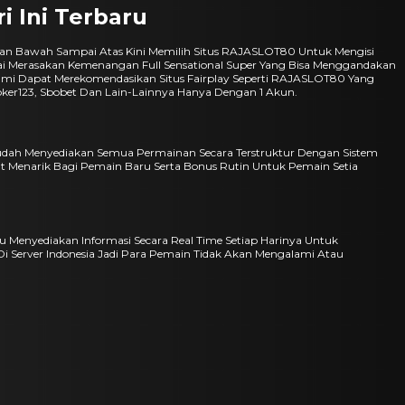
i Ini Terbaru
ngan Bawah Sampai Atas Kini Memilih Situs RAJASLOT80 Untuk Mengisi
i Merasakan Kemenangan Full Sensational Super Yang Bisa Menggandakan
Kami Dapat Merekomendasikan Situs Fairplay Seperti RAJASLOT80 Yang
Joker123, Sbobet Dan Lain-Lainnya Hanya Dengan 1 Akun.
udah Menyediakan Semua Permainan Secara Terstruktur Dengan Sistem
nt Menarik Bagi Pemain Baru Serta Bonus Rutin Untuk Pemain Setia
lu Menyediakan Informasi Secara Real Time Setiap Harinya Untuk
Di Server Indonesia Jadi Para Pemain Tidak Akan Mengalami Atau