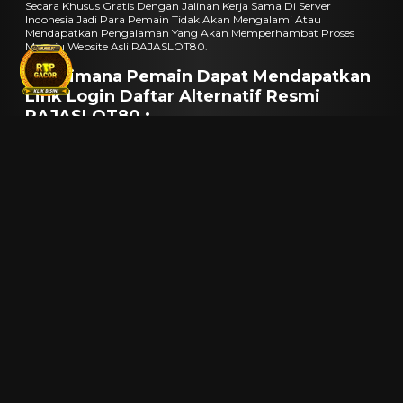
Secara Khusus Gratis Dengan Jalinan Kerja Sama Di Server
Indonesia Jadi Para Pemain Tidak Akan Mengalami Atau
Mendapatkan Pengalaman Yang Akan Memperhambat Proses
Menuju Website Asli RAJASLOT80.
Bagaimana Pemain Dapat Mendapatkan
Link Login Daftar Alternatif Resmi
RAJASLOT80 :
1. Menghubungi Admin Customer Service
Hal Pertama Adalah Dengan Menghubungi Pelayanan
Admin Resmi Official Di Livechat, Whatsapp & Telegram.
2. Bergabung Di Channel Telegram
Anda Dapat Join Ke Channel Telegram Official Untuk
Mendapatkan Informasi Terbaru Setiap Saat
3. Bergabung Di Grup Facebook
Anda Dapat Join Ke Grup Facebook Official Untuk
Mendapatkan Informasi Terbaru Setiap Hari
4. Download Aplikasi Resmi RAJASLOT80
Anda Dapat Bermain Menggunakan File Apk Yang Sudah Di
Sediakan Secara Resmi Dapat Di Unduh Di Semua Jenis
Perangkat Internet
Cara Mengenali Keaslian Link Alternatif
Situs RAJASLOT80 :
Simpan Akses Link Asli Yang Disediakan Setiap Harinya Di
Pop Up Website Sebelum Login Serta Daftar