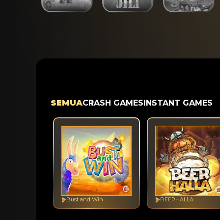
SEMUA
CRASH GAMES
INSTANT GAMES
Bust and Win
BEERHALLA