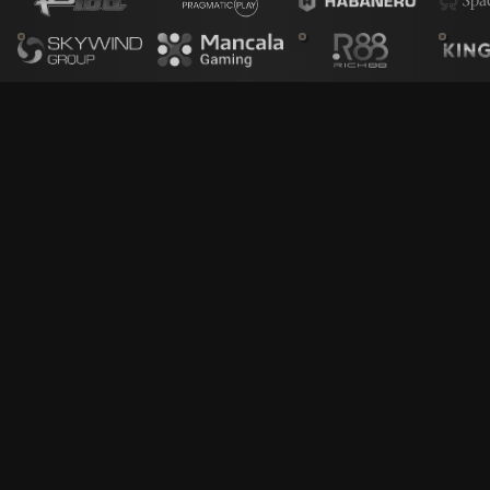
n Daftar Resmi Situs Rajaslot80 Har
tu Sarana Hiburan Di Seluruh Penjuru Negeri Indonesia Di Mulai Dari Kala
i Dari Idr 10.000 Semua Pemain Dapat Mencari Kesempatan Profit Sampa
h Situs Dengan Lisensi Resmi Sebelum Memulai Bermain Dengan Uang Asli 
ider Game Server Internasional Seperti Pragmatic Play, PG Soft, Habanero, 
Taruhan Online Masa Kini Dengan Usia Perusahaan 26 Tahun Tentu Saja S
ikan Yang Terbaik Untuk Semua Pemainnya, Dimulai Dengan Bonus Sampai Eve
 ?
k Alternatif Para Pemain Tidak Perlu Khawatir Karena Situs RAJASLOT80 Sela
ir Yang Sudah Di Sediakan Secara Khusus Gratis Dengan Jalinan Kerja Sama 