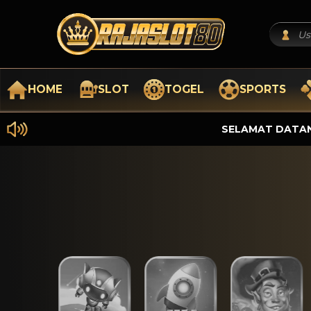
HOME
SLOT
TOGEL
SPORTS
SELAMAT DATANG DI WEBS