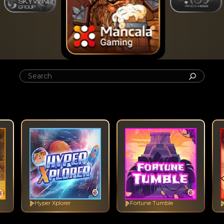
Hyper Xplorer
Fortune Tumble