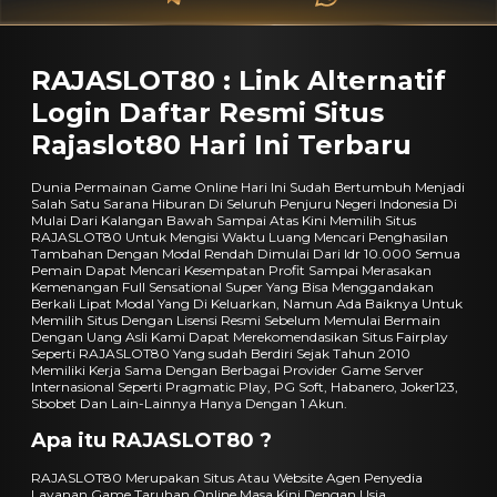
RAJASLOT80 : Link Alternatif
Login Daftar Resmi Situs
Rajaslot80 Hari Ini Terbaru
Dunia Permainan Game Online Hari Ini Sudah Bertumbuh Menjadi
Salah Satu Sarana Hiburan Di Seluruh Penjuru Negeri Indonesia Di
Mulai Dari Kalangan Bawah Sampai Atas Kini Memilih Situs
RAJASLOT80 Untuk Mengisi Waktu Luang Mencari Penghasilan
Tambahan Dengan Modal Rendah Dimulai Dari Idr 10.000 Semua
Pemain Dapat Mencari Kesempatan Profit Sampai Merasakan
Kemenangan Full Sensational Super Yang Bisa Menggandakan
Berkali Lipat Modal Yang Di Keluarkan, Namun Ada Baiknya Untuk
Memilih Situs Dengan Lisensi Resmi Sebelum Memulai Bermain
Dengan Uang Asli Kami Dapat Merekomendasikan Situs Fairplay
Seperti RAJASLOT80 Yang sudah Berdiri Sejak Tahun 2010
Memiliki Kerja Sama Dengan Berbagai Provider Game Server
Internasional Seperti Pragmatic Play, PG Soft, Habanero, Joker123,
Sbobet Dan Lain-Lainnya Hanya Dengan 1 Akun.
Apa itu RAJASLOT80 ?
RAJASLOT80 Merupakan Situs Atau Website Agen Penyedia
Layanan Game Taruhan Online Masa Kini Dengan Usia