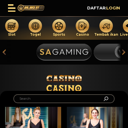
DAFTAR
LOGIN
|
Slot
Togel
Sports
Casino
Tembak ikan
Liv
C
A
S
I
N
O
C
A
S
I
N
O