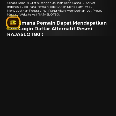
Secara Khusus Gratis Dengan Jalinan Kerja Sama Di Server
Indonesia Jadi Para Pemain Tidak Akan Mengalami Atau
Mendapatkan Pengalaman Yang Akan Memperhambat Proses
Menuju Website Asli RAJASLOT80.
Bagaimana Pemain Dapat Mendapatkan
Link Login Daftar Alternatif Resmi
RAJASLOT80 :
1. Menghubungi Admin Customer Service
Hal Pertama Adalah Dengan Menghubungi Pelayanan
Admin Resmi Official Di Livechat, Whatsapp & Telegram.
2. Bergabung Di Channel Telegram
Anda Dapat Join Ke Channel Telegram Official Untuk
Mendapatkan Informasi Terbaru Setiap Saat
3. Bergabung Di Grup Facebook
Anda Dapat Join Ke Grup Facebook Official Untuk
Mendapatkan Informasi Terbaru Setiap Hari
4. Download Aplikasi Resmi RAJASLOT80
Anda Dapat Bermain Menggunakan File Apk Yang Sudah Di
Sediakan Secara Resmi Dapat Di Unduh Di Semua Jenis
Perangkat Internet
Cara Mengenali Keaslian Link Alternatif
Situs RAJASLOT80 :
Simpan Akses Link Asli Yang Disediakan Setiap Harinya Di