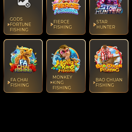
GODS
FIERCE
STAR
FORTUNE
FISHING
HUNTER
FISHING
MONKEY
FA CHAI
BAO CHUAN
KING
FISHING
FISHING
FISHING