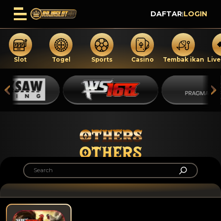
DAFTAR
LOGIN
|
Slot
Togel
Sports
Casino
Tembak ikan
Liv
O
T
H
E
R
S
O
T
H
E
R
S