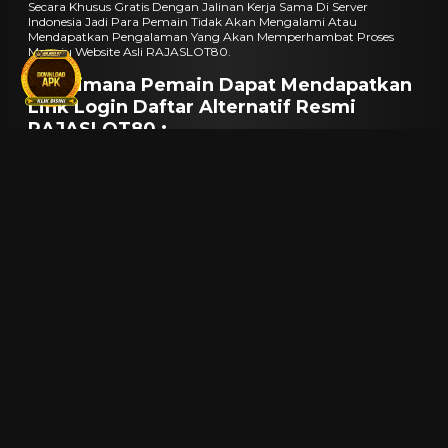
Secara Khusus Gratis Dengan Jalinan Kerja Sama Di Server
Indonesia Jadi Para Pemain Tidak Akan Mengalami Atau
Mendapatkan Pengalaman Yang Akan Memperhambat Proses
Menuju Website Asli RAJASLOT80.
Bagaimana Pemain Dapat Mendapatkan
Link Login Daftar Alternatif Resmi
RAJASLOT80 :
1. Menghubungi Admin Customer Service
Hal Pertama Adalah Dengan Menghubungi Pelayanan
Admin Resmi Official Di Livechat, Whatsapp & Telegram.
2. Bergabung Di Channel Telegram
Anda Dapat Join Ke Channel Telegram Official Untuk
Mendapatkan Informasi Terbaru Setiap Saat
3. Bergabung Di Grup Facebook
Anda Dapat Join Ke Grup Facebook Official Untuk
Mendapatkan Informasi Terbaru Setiap Hari
4. Download Aplikasi Resmi RAJASLOT80
Anda Dapat Bermain Menggunakan File Apk Yang Sudah Di
Sediakan Secara Resmi Dapat Di Unduh Di Semua Jenis
Perangkat Internet
Cara Mengenali Keaslian Link Alternatif
Situs RAJASLOT80 :
Simpan Akses Link Asli Yang Disediakan Setiap Harinya Di
Pop Up Website Sebelum Login Serta Daftar